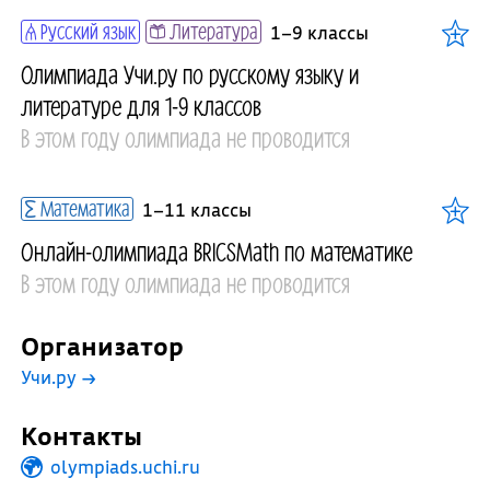
Русский язык
Литература
1–9 классы
Олимпиада Учи.ру по русскому языку и
литературе для 1-9 классов
В этом году олимпиада не проводится
Математика
1–11 классы
Онлайн-олимпиада BRICSMath по математике
В этом году олимпиада не проводится
Организатор
Учи.ру
→
Контакты
olympiads.uchi.ru