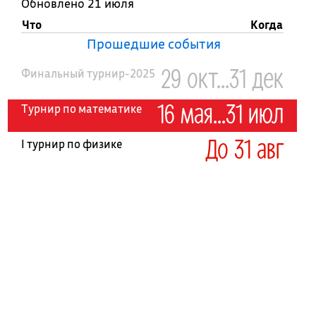
Обновлено 21 июля
Что
Когда
Прошедшие события
29 окт...31 дек
Финальный турнир-2025
16 мая...31 июл
Турнир по математике
До 31 авг
I турнир по физике