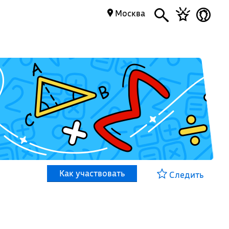
Москва
Как участвовать
Следить