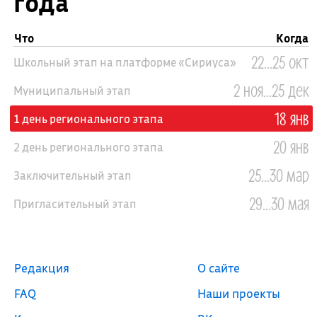
года
Что
Когда
22...25 окт
Школьный этап на платформе «Сириуса»
2 ноя...25 дек
Муниципальный этап
18 янв
1 день регионального этапа
20 янв
2 день регионального этапа
25...30 мар
Заключительный этап
29...30 мая
Пригласительный этап
Редакция
О сайте
FAQ
Наши проекты