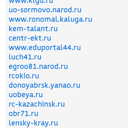
www.klgd.ru
uo-sormovo.narod.ru
www.ronomal.kaluga.ru
kem-talant.ru
centr-ekt.ru
www.eduportal44.ru
luch41.ru
egroo81.narod.ru
rcokio.ru
donoyabrsk.yanao.ru
uobeya.ru
rc-kazachinsk.ru
obr71.ru
lensky-kray.ru