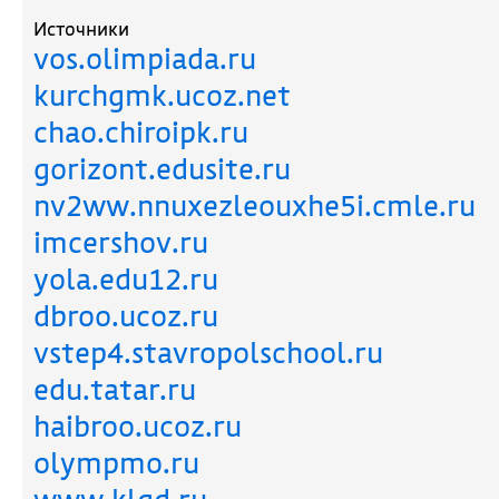
Источники
vos.olimpiada.ru
kurchgmk.ucoz.net
chao.chiroipk.ru
gorizont.edusite.ru
nv2ww.nnuxezleouxhe5i.cmle.ru
imcershov.ru
yola.edu12.ru
dbroo.ucoz.ru
vstep4.stavropolschool.ru
edu.tatar.ru
haibroo.ucoz.ru
olympmo.ru