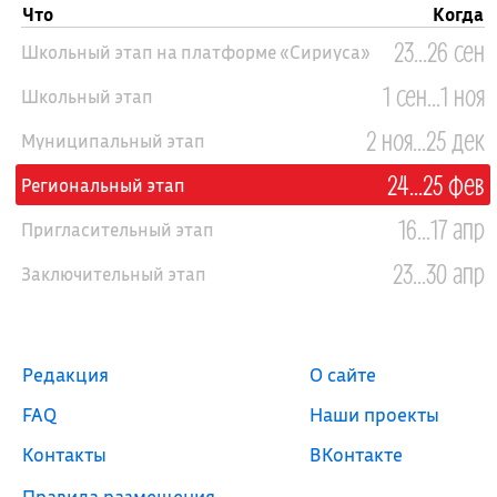
Что
Когда
23...26 сен
Школьный этап на платформе «Сириуса»
1 сен...1 ноя
Школьный этап
2 ноя...25 дек
Муниципальный этап
24...25 фев
Региональный этап
16...17 апр
Пригласительный этап
23...30 апр
Заключительный этап
Редакция
О сайте
FAQ
Наши проекты
Контакты
ВКонтакте
Правила размещения