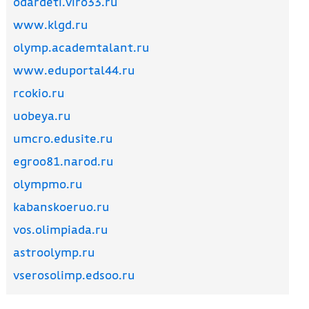
odardeti.viro33.ru
www.klgd.ru
olymp.academtalant.ru
www.eduportal44.ru
rcokio.ru
uobeya.ru
umcro.edusite.ru
egroo81.narod.ru
olympmo.ru
kabanskoeruo.ru
vos.olimpiada.ru
astroolymp.ru
vserosolimp.edsoo.ru