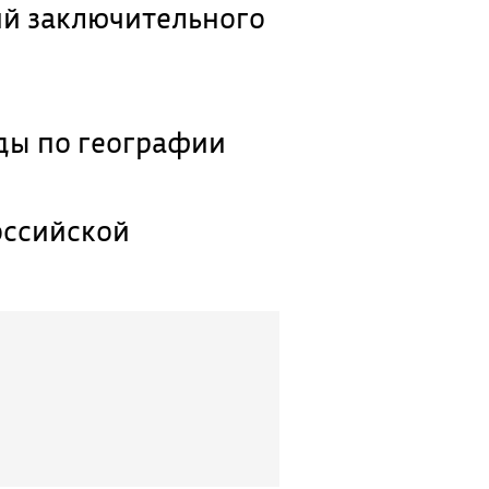
ий заключительного
ды по географии
оссийской