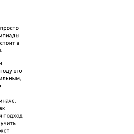
 просто
импиады
стоит в
.
и
году его
бильным,
о
иначе.
ак
й подход
лучить
ожет