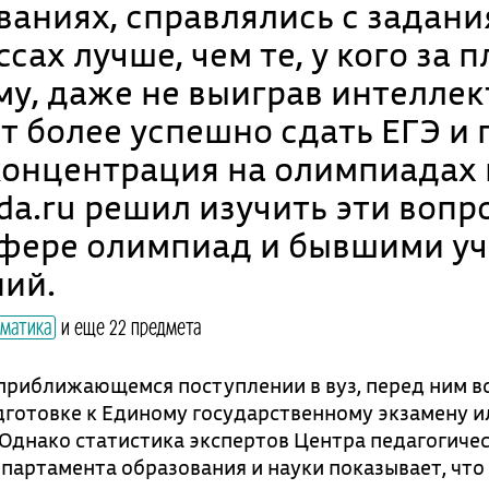
аниях, справлялись с задан
сах лучше, чем те, у кого за 
му, даже не выиграв интелле
т более успешно сдать ЕГЭ и 
концентрация на олимпиадах 
da.ru решил изучить эти вопр
 сфере олимпиад и бывшими у
ний.
матика
и еще 22 предмета
приближающемся поступлении в вуз, перед ним в
дготовке к Единому государственному экзамену и
 Однако статистика экспертов Центра педагогиче
партамента образования и науки показывает, что 