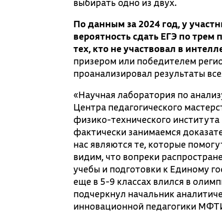
выбирать одно из двух.
По данным за 2024 год, у учас
вероятность сдать ЕГЭ по трем 
тех, кто не участвовал в интел
призером или победителем регион
проанализировал результаты все
«Научная лаборатория по анализ
Центра педагогического мастерс
физико-технического института
фактически занимаемся доказате
нас являются те, которые помог
видим, что вопреки распростран
учебы и подготовки к Единому го
еще в 5-9 классах влился в олим
подчеркнул начальник аналитич
инновационной педагогики МФТ