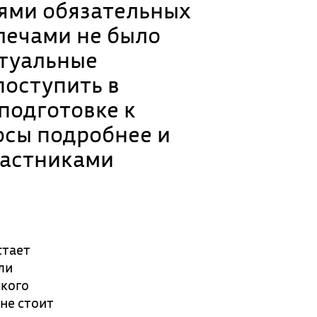
иями обязательных
плечами не было
ктуальные
поступить в
подготовке к
осы подробнее и
частниками
стает
ли
ского
не стоит