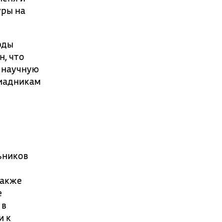
уры на
оды
н, что
в научную
пиадникам
ьников
также
е
 в
и к