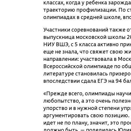
классах, когда у ребенка зарожд
траекторию профилизации. По ст
олимпиадах в средней школе, впо
Участники соревнований также о
выпускница московской школы 20
НИУ ВШЭ, с 5 класса активно при
еще не знала, что свяжет свою ж
направлении: участвовала в Мос
Всероссийской олимпиаде по общ
литературе становилась призером
впоследствии сдала ЕГЭ на 94 ба
«Прежде всего, олимпиады научи
любопытство, а это очень полез
упорство и в нужной степени упр
аргументировать свою позицию. О
идет не по плану, значит, это про
должно быть, — поделилась Юлия