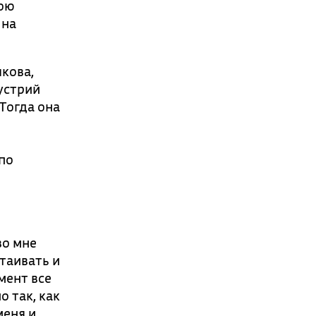
вою
 на
кова,
устрий
Тогда она
по
во мне
таивать и
мент все
о так, как
меня и