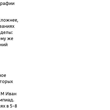
ографии
сложнее,
язаниях
еделы:
ому же
аний
ное
оторых
ПМ Иван
мпиад.
ях в 5-8