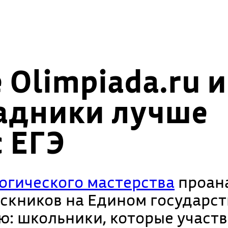
Olimpiada.ru и
адники лучше
 ЕГЭ
огического мастерства
проан
ускников на Едином государс
ю: школьники, которые участ