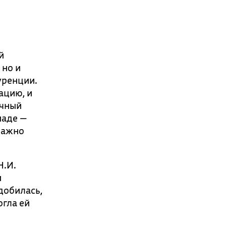
й
 но и
уренции.
ацию, и
учный
иаде —
важно
Н.И.
и
добилась,
огла ей