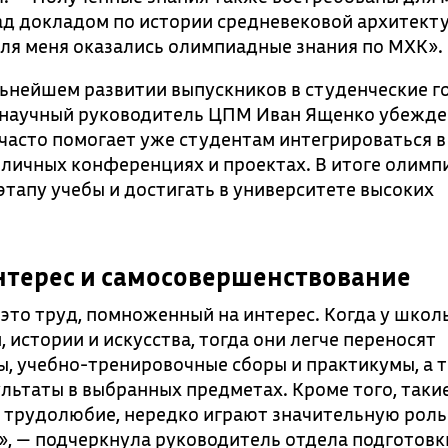
над докладом по истории средневековой архитект
ля меня оказались олимпиадные знания по МХК».
ьнейшем развитии выпускников в студенческие г
и, научный руководитель ЦПМ Иван Ященко убежде
часто помогает уже студентам интегрироваться 
азличных конференциях и проектах. В итоге олим
тапу учебы и достигать в университете высоких
нтерес и самосовершенствование
 это труд, помноженный на интерес. Когда у школ
, истории и искусства, тогда они легче переносят
ы, учебно-тренировочные сборы и практикумы, а 
льтаты в выбранных предметах. Кроме того, таки
 и трудолюбие, нередко играют значительную роль
 — подчеркнула руководитель отдела подготовк