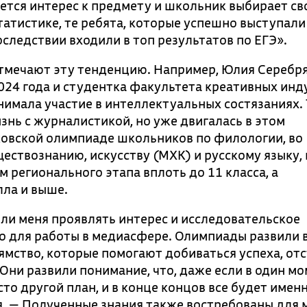
ается интерес к предмету и школьник выбирает с
атистике, те ребята, которые успешно выступали
следствии входили в топ результатов по ЕГЭ».
тмечают эту тенденцию. Например, Юлия Серебря
24 года и студентка факультета креативных инд
нимала участие в интеллектуальных состязаниях. 
изнь с журналистикой, но уже двигалась в этом
ковской олимпиаде школьников по филологии, во
ествознанию, искусству (МХК) и русскому языку, 
 регионального этапа вплоть до 11 класса, а
лла и выше.
ли меня проявлять интерес и исследовательское
но для работы в медиасфере. Олимпиады развили 
ямство, которые помогают добиваться успеха, отс
ни развили понимание, что, даже если в один мо
сто другой план, и в конце концов все будет именн
. — Полученные знания также востребованы для 