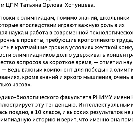
м ЦПМ Татьяна Орлова-Хотунцева.
отовки к олимпиадам, помимо знаний, школьники
оторые впоследствии играют важную роль в их
щая наука и работа в современной технологическо
срочные проекты, требующие кропотливого труда,
ить в кратчайшие сроки в условиях жесткой конк
ности олимпиадников долго удерживать концентр
ество вопросов за короткое время, — отметил на
 — Ведь важный компонент для победы на олимп
ованиях, кроме знаний и яркого мышления, очень 
лько часов».
едико-биологического факультета РНИМУ имени 
ллюстрирует эту тенденцию. Интеллектуальным
ь поздно, в 10 классе, и высоких результатов не 
лимпиадную историю и верит, что именно она пом