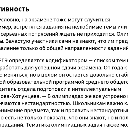
тивность
словно, на экзамене тоже могут случиться
мер, встретятся задания на нелюбимые темы или
е серьезных потрясений ждать не приходится. Ол
. Зачастую участники сами не знают, что им пред
авление только об общей направленности заданий
ЕГЭ определяется кодификатором — списком тем 
аботать для успешной сдачи экзамена. От года к 
 меняться, но в целом он остается довольно ста
ной образовательной программой среднего общег
дитель отдела подготовки к интеллектуальным
ва-Хотунцева. — В олимпиадах же все устроено 
тличаются нестандартностью. Школьникам важно к
нимание предмета, так и проявить нестандартны
 есть не только показать, что они знают, но и по
я заданий. Тематика олимпиадных задач также м