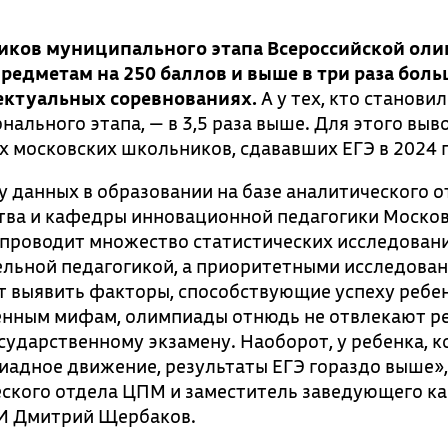
тников муниципального этапа Всероссийской ол
предметам на 250 баллов и выше в три раза боль
лектуальных соревнованиях.
А у тех, кто становил
ального этапа, — в 3,5 раза выше. Для этого вы
х московских школьников, сдававших ЕГЭ в 2024 г
у данных в образовании на базе аналитического о
тва и кафедры инновационной педагогики Моско
 проводит множество статистических исследован
льной педагогикой, а приоритетными исследова
ут выявить факторы, способствующие успеху ребен
енным мифам, олимпиады отнюдь не отвлекают р
сударственному экзамену. Наоборот, у ребенка, 
пиадное движение, результаты ЕГЭ гораздо выше»,
еского отдела ЦПМ и заместитель заведующего к
И Дмитрий Щербаков.