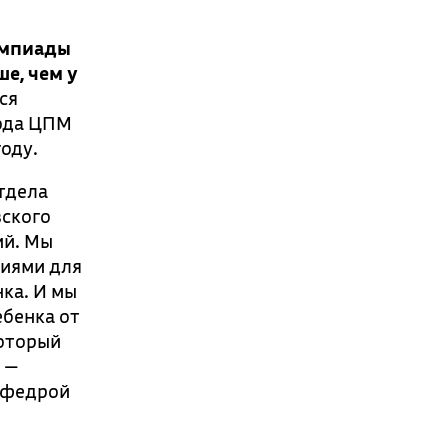
импиады
ше, чем у
ся
вода ЦПМ
оду.
тдела
вского
ий. Мы
ниями для
ка. И мы
ебенка от
который
 —
афедрой