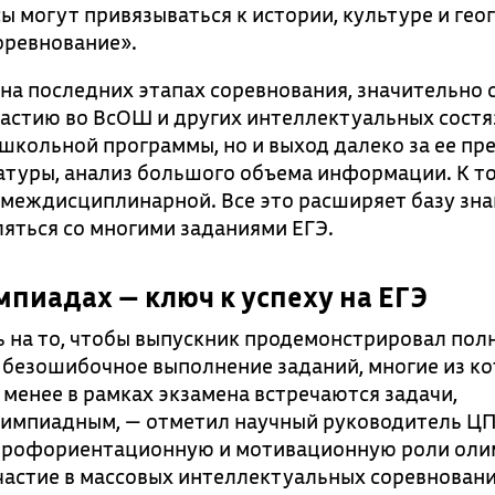
ы могут привязываться к истории, культуре и ге
оревнование».
на последних этапах соревнования, значительно 
участию во ВсОШ и других интеллектуальных сост
школьной программы, но и выход далеко за ее пр
атуры, анализ большого объема информации. К т
 междисциплинарной. Все это расширяет базу зн
ляться со многими заданиями ЕГЭ.
мпиадах — ключ к успеху на ЕГЭ
ь на то, чтобы выпускник продемонстрировал пол
 безошибочное выполнение заданий, многие из к
менее в рамках экзамена встречаются задачи,
импиадным, — отметил научный руководитель Ц
профориентационную и мотивационную роли оли
астие в массовых интеллектуальных соревновани