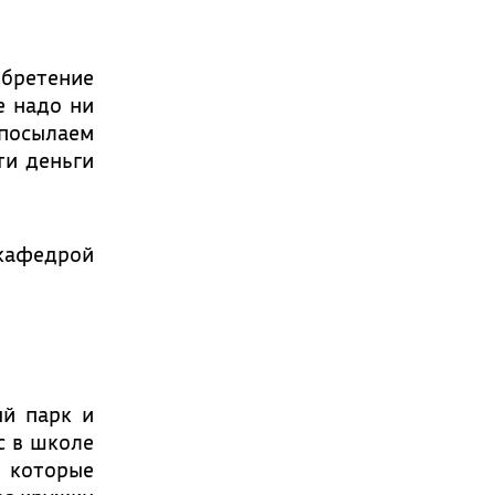
бретение
е надо ни
 посылаем
ти деньги
 кафедрой
ый парк и
с в школе
, которые