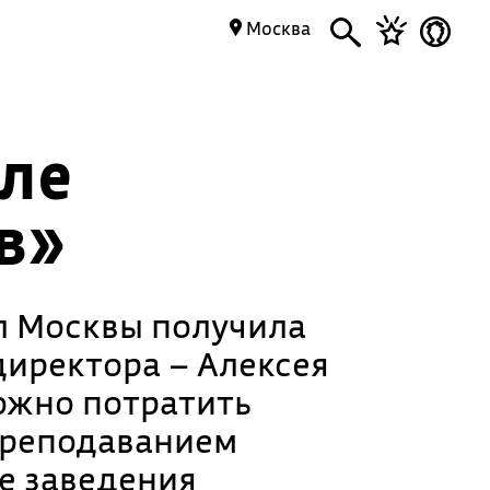
Москва
оле
в»
л Москвы получила
иректора – Алексея
можно потратить
 преподаванием
е заведения