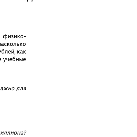
 физико-
насколько
ублей, как
е учебные
важно для
миллиона?