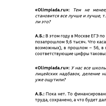
«Olimpiada.ru»:
Тем не менее
становится все лучше и лучше, т
ли это?
А.Б.:
В этом году в Москве ЕГЭ по
позапрошлом 9,6 тысяч. Что касае
возможных), в прошлом – 56, в
соответствующие цифры таковы: 201
«Olimpiada.ru»:
У нас все школы
лицейских надбавок, деление н
уже ощутили?
А.Б.:
Пока нет. То финансировани
труда, сохранено, а что будет д