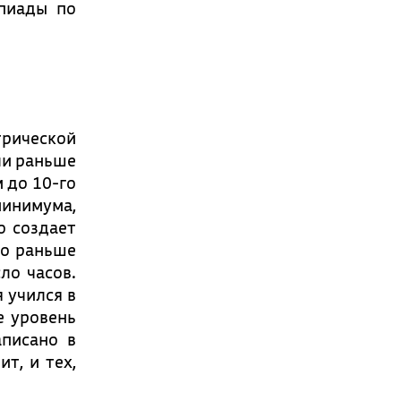
мпиады по
трической
ли раньше
 до 10-го
минимума,
о создает
го раньше
ло часов.
 учился в
е уровень
аписано в
т, и тех,