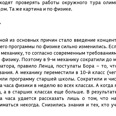
иходят проверять работы окружного тура оли
ом. Та же картина и по физике.
?
дной из основных причин стало введение концен
 чего программы по физике сильно изменились. Ес
и механику, то согласно современным требованиям
 физику. Поэтому в 9-м механику сократили до 
атора, правило Ленца, постулаты Бора – то, чт
ания. А механику переместили в 10-й класс (че
зили программу старшей школы. Сократили и чис
 часа физики в неделю во всех классах. А когда я
а, а в старших классах еще больше. В результат
а часа удается рассказать лишь о том, что н
маться некогда. Снизились знания и тех, кто учи