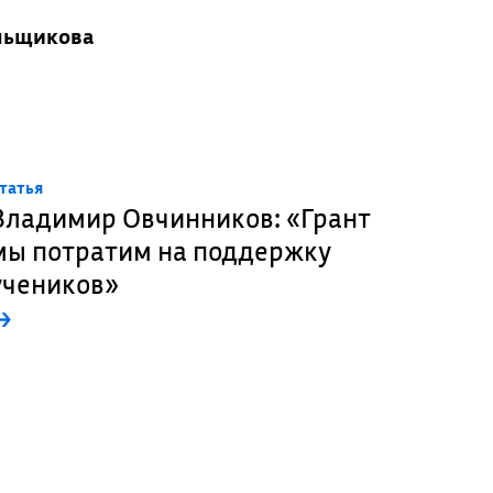
льщикова
татья
Владимир Овчинников: «Грант
мы потратим на поддержку
учеников»
→