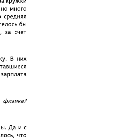
 за кружки
ьно много
о средняя
телось бы
, за счет
ку. В них
ставшиеся
 зарплата
о физике?
ы. Да и с
лось, что