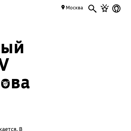
Москва
ный
V
сова
ается. В