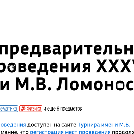
 предваритель
проведения XXX
и М.В. Ломоно
ематика
Физика
и еще 6 предметов
роведения
доступен на сайте
Турнира имени М.В.
мание, что
регистрация мест проведения
продолж