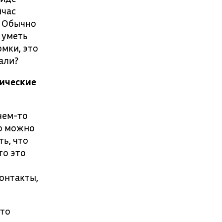
йчас
. Обычно
 уметь
омки, это
али?
гические
 чем-то
го можно
ть, что
то это
контакты,
что