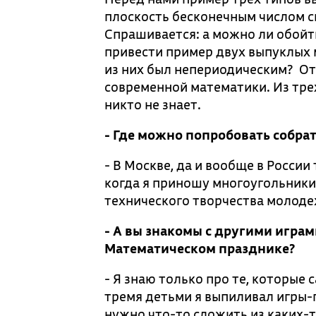
плоскость бесконечным числом с
Спрашивается: а можно ли обой
привести пример двух выпуклых 
из них был непериодическим? Отв
современной математики. Из трех
никто не знает.
- Где можно попробовать собрат
- В Москве, да и вообще в России
когда я приношу многоугольники 
технического творчества молоде
- А вы знакомы с другими игра
Математическом празднике?
- Я знаю только про те, которые
тремя детьми я выпиливал игры-г
нужно что-то сложить из каких-