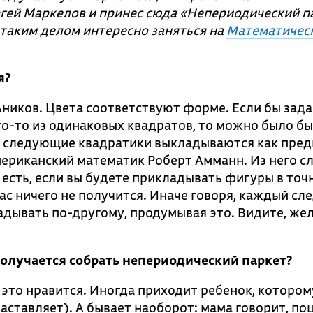
гей Маркелов и принес сюда «Непериодический п
 таким делом интересно заняться на
Математичес
я?
ьников. Цвета соответствуют форме. Если бы зад
то-то из одинаковых квадратов, то можно было бы
да следующие квадратики выкладываются как пре
ериканский математик Роберт Амманн. Из него с
 есть, если вы будете прикладывать фигуры в точн
 вас ничего не получится. Иначе говоря, каждый с
адывать по-другому, продумывая это. Видите, же
 получается собрать непериодический паркет?
у это нравится. Иногда приходит ребенок, котором
аставляет). А бывает наоборот: мама говорит, п