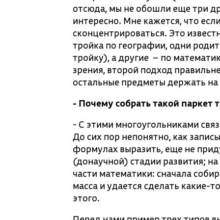
отсюда, мы не обошли еще три др
интересно. Мне кажется, что есл
сконцентрироваться. Это известн
тройка по географии, одни роди
тройку), а другие – по математик
зрения, второй подход правильне
остальные предметы держать на 
- Почему собрать такой паркет 
- С этими многоугольниками свя
До сих пор непонятно, как запис
формулах выразить, еще не приду
(донаучной) стадии развития; на
части математики: сначала соби
масса и удается сделать какие-т
этого.
Перед нами пример трех типов 