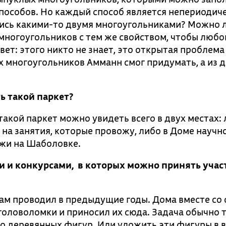
пособов. Но каждый способ является непериодич
тись какими-то двумя многоугольниками? Можно 
многоугольников с тем же свойством, чтобы любо
ет: этого никто не знает, это открытая проблема
 многоугольников Амманн смог придумать, а из д
ь такой паркет?
 такой паркет можно увидеть всего в двух местах:
на занятия, которые провожу, либо в Доме научн
жи на Шаболовке.
ми и конкурсами, в которых можно принять учас
 сам проводил в предыдущие годы. Дома вместе со
оловоломки и приносил их сюда. Задача обычно т
то деревянных фигур. Или уложить эти фигуры в 