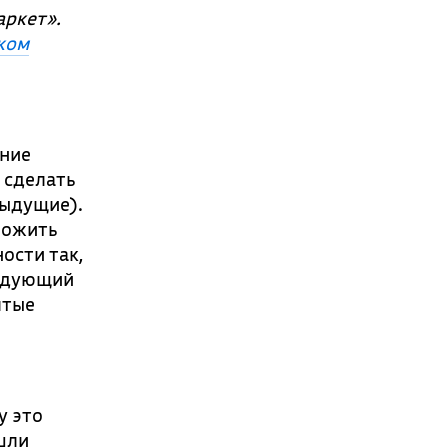
аркет».
ком
ание
 сделать
дыдущие).
ложить
ости так,
ледующий
лтые
у это
ошли