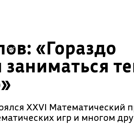
лов: «Гораздо
 заниматься те
о»
ялся ХХVI Математический пр
матических игр и многом дру