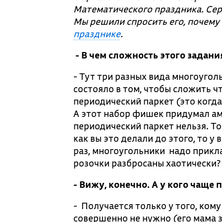
Математического праздника. Сер
Мы решили спросить его, почему
празднике
.
- В чем сложность этого задани
- Тут три разных вида многоугол
состояло в том, чтобы сложить ч
периодический паркет (это ког
А этот набор фишек придумал ам
периодический паркет нельзя. То
как вы это делали до этого, то у
раз, многоугольники надо прикл
розочки разбросаны хаотически?
- Вижу, конечно. А у кого чаще
- Получается только у того, ком
совершенно не нужно (его мама з