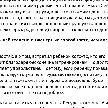
 делаются своими руками, есть большой смысл. Се
 ножовку взять в руки, как что-то самим сделать
итаю, что, если ты настоящий мужчина, ты должен
ил на занятия свои, выполненные вручную головол
 некоторых родителей) вопросы: а как вы это сдел
ольшей степени инженерные способности, чем ло
остях, а о том, встретил ребенок кого-то, кто его
одит благодаря бесконечным тренировкам. Но дол
ляет удовольствие. Поэтому, если ребенку показа
отому, что учитель труда заставляет, а потому, ч
делать что-то очень интересное, возможно, будет
ике ко мне подошло человек шесть детей, взяли 
ят изготовить нечто подобное.
я заставить что-то делать. Ресурс этого мал. А 