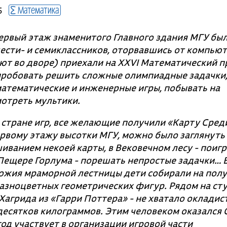
Математика
5
ервый этаж знаменитого Главного здания МГУ бы
ести- и семиклассников, оторвавшись от компьют
яют во дворе) приехали на ХХVI Математический п
пробовать решить сложные олимпиадные задачки,
 математические и инженерные игры, побывать на
мотреть мультики.
в стране игр, все желающие получили «Карту Сред
рвому этажу высотки МГУ, можно было заглянуть 
иванием некоей карты, в Вековечном лесу - поигр
 Пещере Горлума - порешать непростые задачки… 
ножия мраморной лестницы дети собирали на полу
разноцветных геометрических фигур. Рядом на ст
Хагрида из «Гарри Поттера» - не хватало окладис
есятков килограммов. Этим человеком оказался 
од участвует в организации игровой части