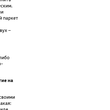
еским.
ли
й паркет
вух –
 либо
о-
тие на
 своими
акая:
виде