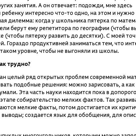
угих занятия. А он отвечает: подожди, мне здесь
и ребенку интересно что-то одно, на этом и нужно
ая дилемма: когда у школьника пятерка по матем
тели берут ему репетитора по географии (чтобы 
е (чтобы пятерку развить до десятки). С моей то
й. Гораздо продуктивней заниматься тем, что инт
таком уровне, чтобы не выгоняли из школы.
так трудно?
зан целый ряд открытых проблем современной ма
ывать подобные решения: можно зарисовать, а как
мали. Эта часть науки находится пока в допорог
 этапе собирательство мелких фактов. Так развив
раются мелкие факты, потом достигается их крити
о выводы; создается язык для обобщения, для опи
выпуклых многоугольников, которыми можно запо