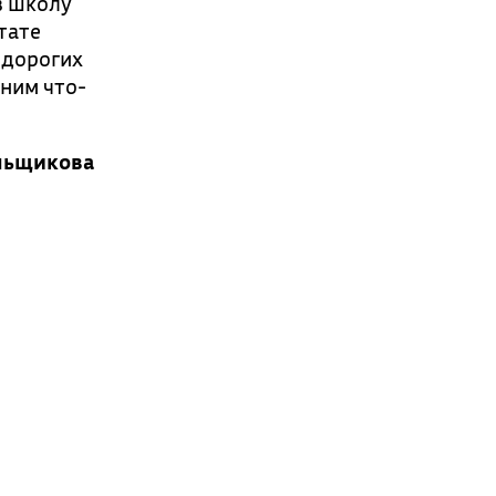
в школу
тате
 дорогих
 ним что-
льщикова