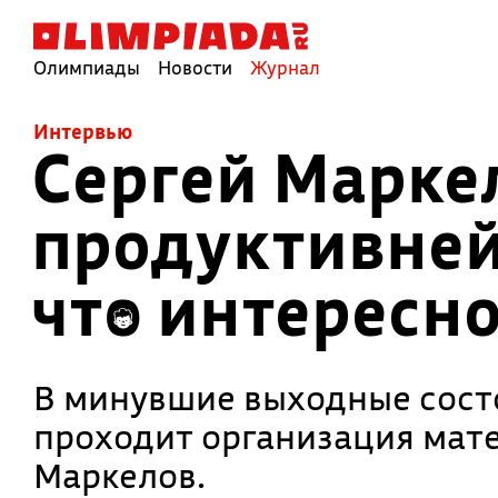
Олимпиады
Новости
Журнал
Интервью
Сергей Марке
продуктивней
что интересн
В минувшие выходные состо
проходит организация мате
Маркелов.