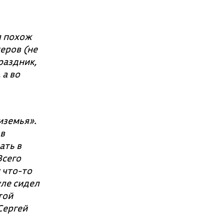
л похож
еров (не
раздник,
 а во
иземья».
в
ать в
Всего
 что-то
уле сидел
той
Сергей