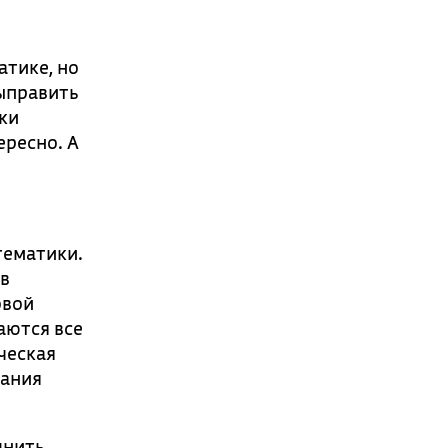
атике, но
выправить
чки
ересно. А
тематики.
 в
овой
аются все
ческая
сания
лнить