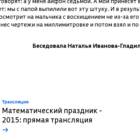
говорят: а у меня айфон седьмой. А мой принесет 
: мы с папой выпилили вот эту штуку. И в резуль
осмотрит на мальчика с восхищением не из-за его
ринес чертежи на миллимитровке и потом взял и по
Беседовала Наталья Иванова-Глади
Трансляция
Математический праздник -
2015: прямая трансляция
→