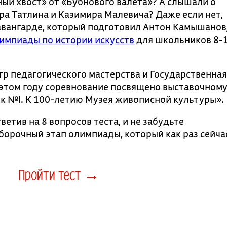
ый хвост» от «Бубнового валета»? А слышали о
а Татлина и Казимира Малевича? Даже если нет,
 авангарде, который подготовил Антон Камышанов
импиады по истории искусств
для школьников 8-
р педагогического мастерства и Государственна
В этом году соревнование посвящено выставочном
ок №I. К 100-летию Музея живописной культуры».
ветив на 8 вопросов теста, и не забудьте
борочный этап олимпиады, который как раз сейча
Пройти тест →