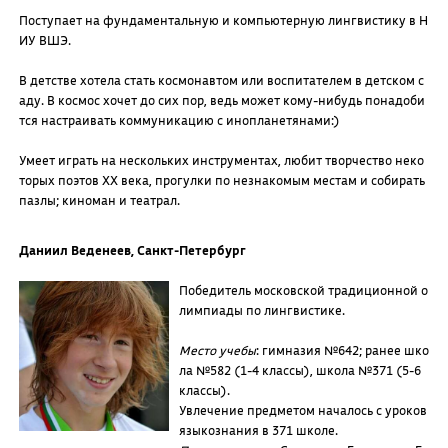
Поступает на фундаментальную и компьютерную лингвистику в Н
ИУ ВШЭ.
В детстве хотела стать космонавтом или воспитателем в детском с
аду. В космос хочет до сих пор, ведь может кому-нибудь понадоби
тся настраивать коммуникацию с инопланетянами:)
Умеет играть на нескольких инструментах, любит творчество неко
торых поэтов XX века, прогулки по незнакомым местам и собирать
пазлы; киноман и театрал.
Даниил Веденеев, Санкт-Петербург
Победитель московской традиционной о
лимпиады по лингвистике.
Место учебы
: гимназия №642; ранее шко
ла №582 (1-4 классы), школа №371 (5-6
классы).
Увлечение предметом началось с уроков
языкознания в 371 школе.