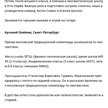
Потом, после восьмого класса, я поехала в лингвистическую школу
в Усть-Нарве. Важную роль в подготовке сыграли, конечно, наши р
уководители команд, Антон Сомин и Ксения Шагал».
Занимается горными лыжами и игрой на гитаре.
Арсений Олейник, Санкт-Петербург
Призер московской традиционной олимпиады школьников по лин
гвистике.
Место учебы:
ФТШ (физико-техническая школа); ранее школа №5
34 (1-4 классы), Академические классы (5 класс школы №371, зате
м 6-9 классы гимназии №642).
Преподаватель:
Станислав Борисович Гуревич. Языкознание преп
одавалось с пятого по седьмой классы. Он и рассказал Арсению пр
о московскую традиционную олимпиаду по лингвистике.
В детстве хотел стать археологом или палеонтологом. Увлекается и
сторией.