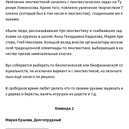
Увлечение лингвистикой началось с лингвистических задач на Ту
рнире Ломоносова. Кроме того, повлияло увлечение творчеством Т
олкина (который был в том числе и лингвистом), созданными им я
зыками.
«Были люди, рассказывавшие про лингвистику и снабжавшие зад
ачами на кружках в школе: Анна Генадьевна Кадыкова, Мария Ари
стова, Глеб Николаев. Большой вклад внесли организаторы москов
ской традиционной олимпиады по лингвистике, выбирающие в ка
честве призов замечательные книги».
Вуз собирается выбирать по биологической или биофизической сп
ециальности, не исключен вариант и с лингвистикой, но окончате
льно ещё ничего не решено.
В свободное время любит делать что-то своими руками: вырезать и
з дерева и бересты, валять игрушки из шерсти и т.д.
Команда 2
Мария Ершова, Долгопрудный