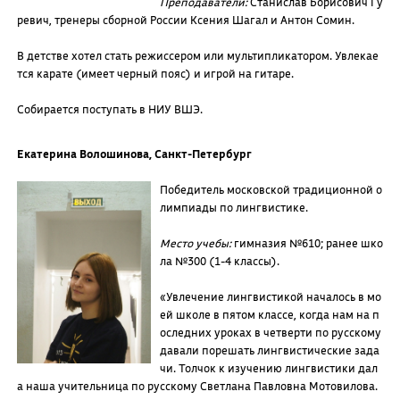
Преподаватели:
Станислав Борисович Гу
ревич, тренеры сборной России Ксения Шагал и Антон Сомин.
В детстве хотел стать режиссером или мультипликатором. Увлекае
тся карате (имеет черный пояс) и игрой на гитаре.
Собирается поступать в НИУ ВШЭ.
Екатерина Волошинова, Санкт-Петербург
Победитель московской традиционной о
лимпиады по лингвистике.
Место учебы:
гимназия №610; ранее шко
ла №300 (1-4 классы).
«Увлечение лингвистикой началось в мо
ей школе в пятом классе, когда нам на п
оследних уроках в четверти по русскому
давали порешать лингвистические зада
чи. Толчок к изучению лингвистики дал
а наша учительница по русскому Светлана Павловна Мотовилова.