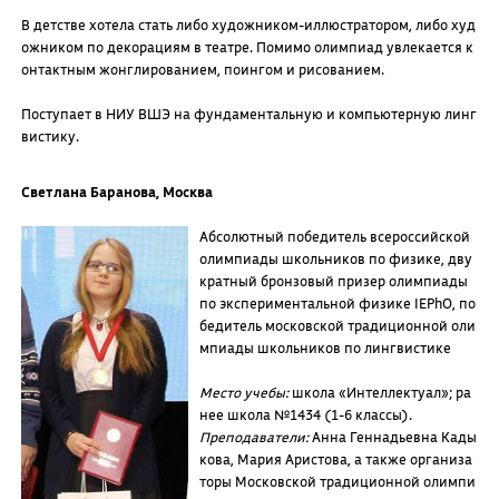
В детстве хотела стать либо художником-иллюстратором, либо худ
ожником по декорациям в театре. Помимо олимпиад увлекается к
онтактным жонглированием, поингом и рисованием.
Поступает в НИУ ВШЭ на фундаментальную и компьютерную линг
вистику.
Светлана Баранова, Москва
Абсолютный победитель всероссийской
олимпиады школьников по физике, дву
кратный бронзовый призер олимпиады
по экспериментальной физике IEPhO, по
бедитель московской традиционной оли
мпиады школьников по лингвистике
Место учебы:
школа «Интеллектуал»; ра
нее школа №1434 (1-6 классы).
Преподаватели:
Анна Геннадьевна Кады
кова, Мария Аристова, а также организа
торы Московской традиционной олимпи