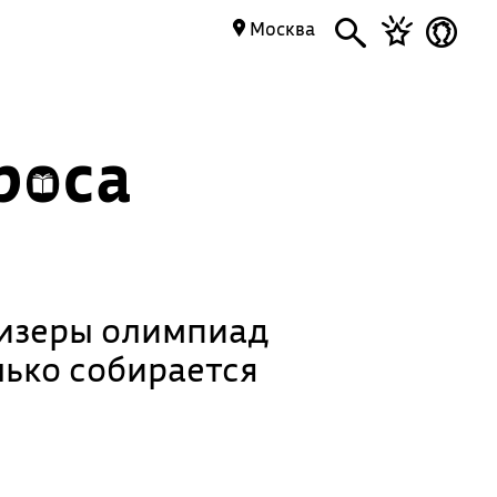
Москва
роса
ризеры олимпиад
лько собирается