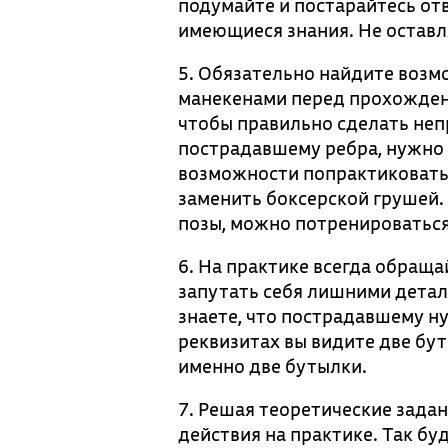
подумайте и постарайтесь отв
имеющиеся знания. Не остав
5. Обязательно найдите возм
манекенами перед прохожден
чтобы правильно сделать неп
пострадавшему ребра, нужно з
возможности попрактиковатьс
заменить боксерской грушей.
позы, можно потренироваться
6. На практике всегда обращ
запутать себя лишними деталя
знаете, что пострадавшему н
реквизитах вы видите две бут
именно две бутылки.
7. Решая теоретические задан
действия на практике. Так б