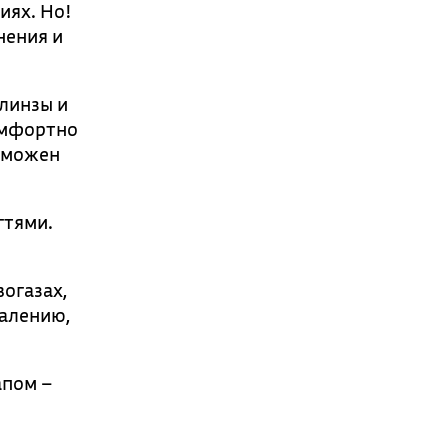
иях. Но!
нения и
 линзы и
омфортно
озможен
гтями.
огазах,
жалению,
апом –