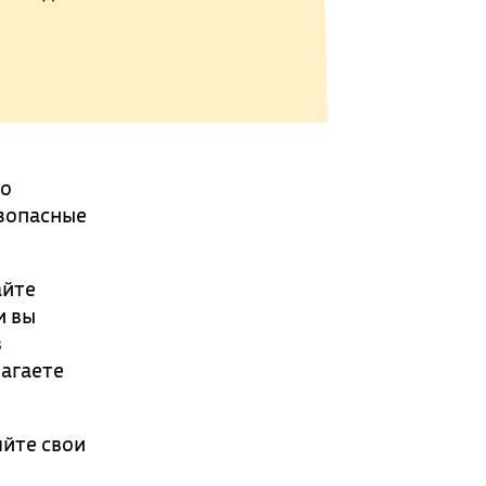
но
езопасные
айте
и вы
в
лагаете
яйте свои