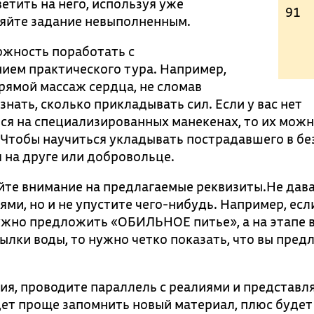
етить на него, используя уже
91
ляйте задание невыполненным.
ожность поработать с
ием практического тура. Например,
рямой массаж сердца, не сломав
нать, сколько прикладывать сил. Если у вас нет
я на специализированных манекенах, то их мож
 Чтобы научиться укладывать пострадавшего в б
 на друге или добровольце.
айте внимание на предлагаемые реквизиты.Не дав
ми, но и не упустите чего-нибудь. Например, есл
ужно предложить «ОБИЛЬНОЕ питье», а на этапе 
ылки воды, то нужно четко показать, что вы пред
ия, проводите параллель с реалиями и представл
удет проще запомнить новый материал, плюс будет