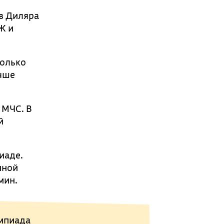
в Диляра
Ж и
колько
учше
 МЧС. В
й
иаде.
нной
мин.
мпиада