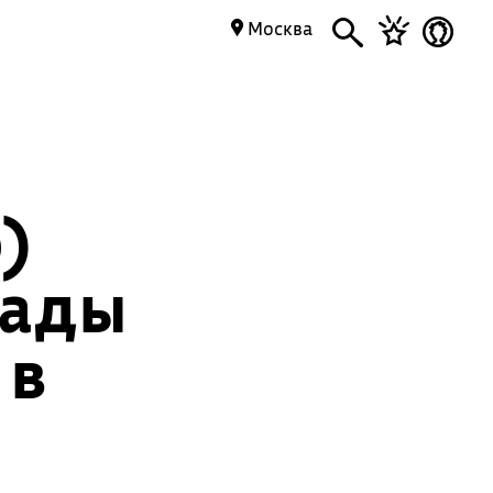
Москва
)
иады
 в