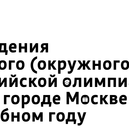
дения
го (окружного
сийской олимп
 городе Москве
ебном году