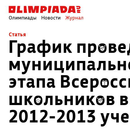
Олимпиады
Новости
Журнал
Cтатья
График прове
муниципально
этапа Всерос
школьников в
2012-2013 уч