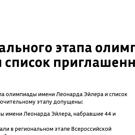
нального этапа оли
и список приглашен
па олимпиады имени Леонарда Эйлера и список
лючительному этапу допущены:
ы имени Леонарда Эйлера, набравшие 44 и
вали в региональном этапе Всероссийской