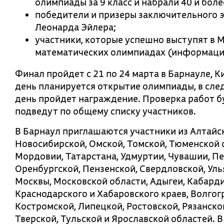
олимпиады за 9 класс и набрали 40 и боле
победители и призеры заключительного 
Леонарда Эйлера;
участники, которые успешно выступят в 
математических олимпиадах (информация
Финал пройдет с 21 по 24 марта в Барнауле, К
день планируется открытие олимпиады, в сле
день пройдет награждение. Проверка работ б
подведут по общему списку участников.
В Барнаул приглашаются участники из Алтайск
Новосибирской, Омской, Томской, Тюменской о
Мордовии, Татарстана, Удмуртии, Чувашии, Пе
Оренбургской, Пензенской, Свердловской, Уль
Москвы, Московской области, Адыгеи, Кабарди
Краснодарского и Хабаровского краев, Волгог
Костромской, Липецкой, Ростовской, Рязанско
Тверской, Тульской и Ярославской областей. 