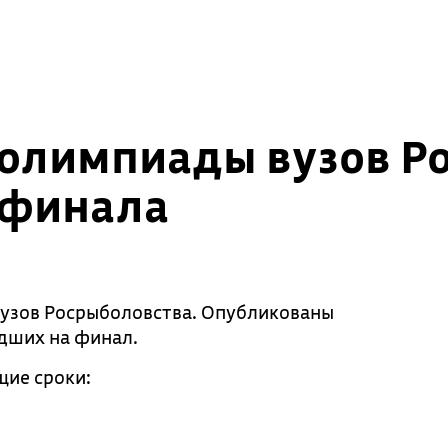
а олимпиады вузов Р
 финала
вузов Росрыболовства. Опубликованы
едших на финал.
щие сроки: