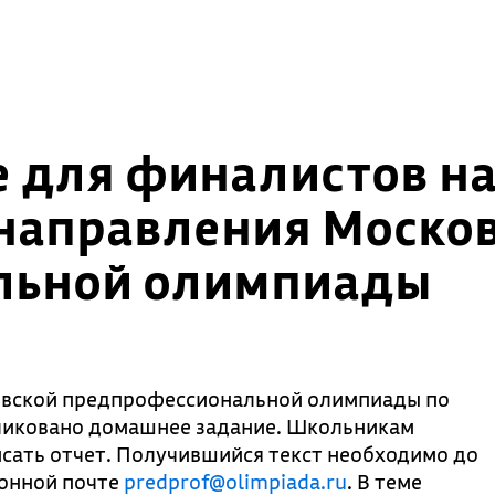
 для финалистов на
 направления Моско
льной олимпиады
овской предпрофессиональной олимпиады по
ликовано домашнее задание. Школьникам
сать отчет. Получившийся текст необходимо до
ронной почте
predprof@olimpiada.ru
. В теме