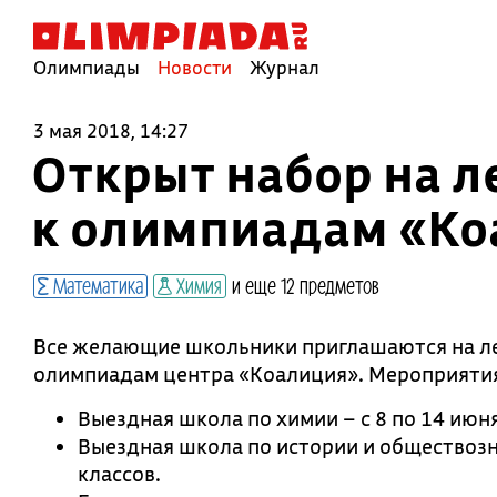
Олимпиады
Новости
Журнал
3 мая 2018, 14:27
Открыт набор на л
к олимпиадам «К
Математика
Химия
и еще 12 предметов
Все желающие школьники приглашаются на ле
олимпиадам центра «Коалиция». Мероприятия
Выездная школа по химии – с 8 по 14 июня
Выездная школа по истории и обществозна
классов.