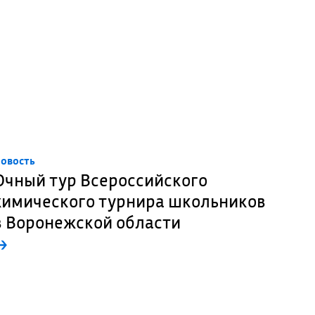
овость
Очный тур Всероссийского
химического турнира школьников
в Воронежской области
→