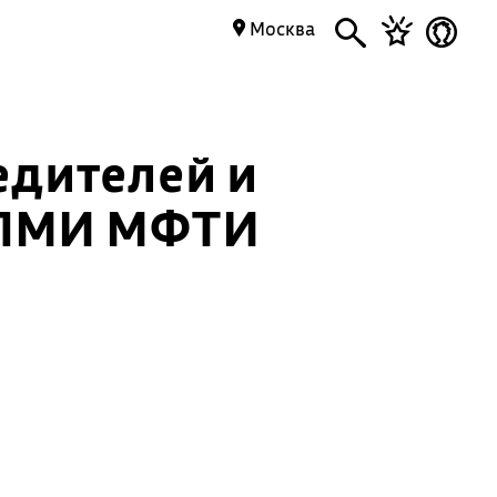
Москва
едителей и
ФПМИ МФТИ