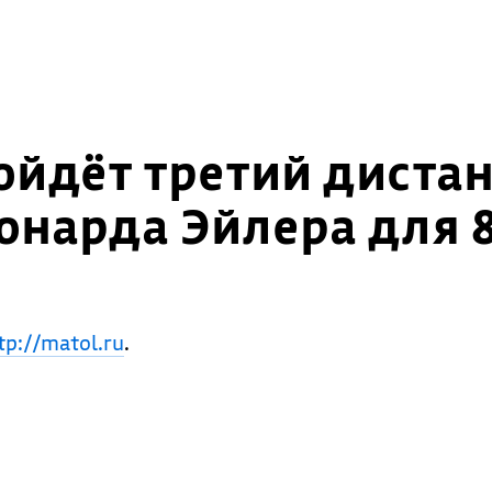
ройдёт третий диста
нарда Эйлера для 8
tp://matol.ru
.