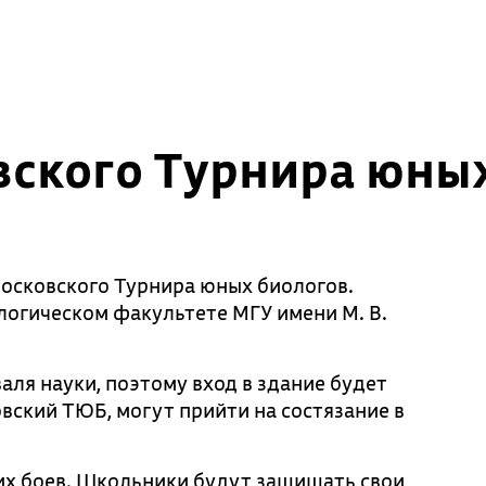
вского Турнира юны
осковского Турнира юных биологов.
логическом факультете МГУ имени М. В.
ля науки, поэтому вход в здание будет
овский ТЮБ, могут прийти на состязание в
ких боев. Школьники будут защищать свои