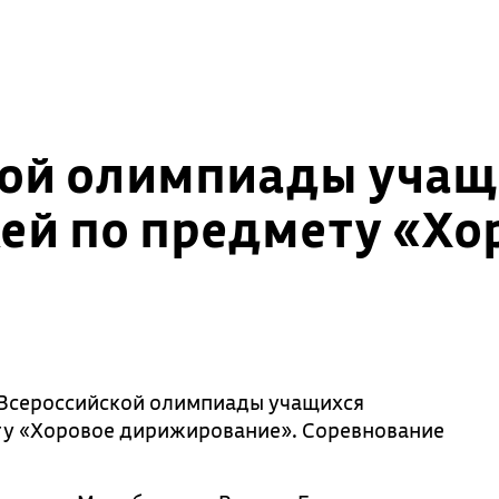
кой олимпиады уча
ей по предмету «Хо
 Всероссийской олимпиады учащихся
ту «Хоровое дирижирование». Соревнование