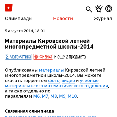
Олимпиады
Новости
Журнал
5 августа 2014, 18:01
Материалы Кировской летней
многопредметной школы-2014
Математика
Физика
и еще 2 предмета
Опубликованы
материалы
Кировской летней
многопредметной школы-2014. Вы можете
скачать торрентом
фото
,
видео
и
учебные
материалы всего математического отделения
,
а также отдельно по
параллелям
М6
,
М7
,
М8
,
М9
,
М10
.
Связанная олимпиада