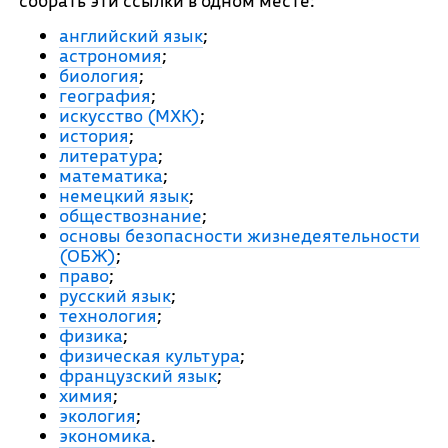
собрать эти ссылки в одном месте:
английский язык
;
астрономия
;
биология
;
география
;
искусство (МХК)
;
история
;
литература
;
математика
;
немецкий язык
;
обществознание
;
основы безопасности жизнедеятельности
(ОБЖ)
;
право
;
русский язык
;
технология
;
физика
;
физическая культура
;
французский язык
;
химия
;
экология
;
экономика
.