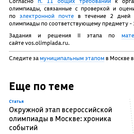
Согласно
п. 11 общих требований
к орга
олимпиады, связанные с проверкой и оцен
по
электронной почте
в течение 2 дней 
олимпиады по соответствующему предмету -
Задания и решения II этапа по
мат
сайте vos.olimpiada.ru.
Следите за
муниципальным этапом
в Москве 
Еще по теме
Cтатья
Окружной этап всероссийской
олимпиады в Москве: хроника
событий