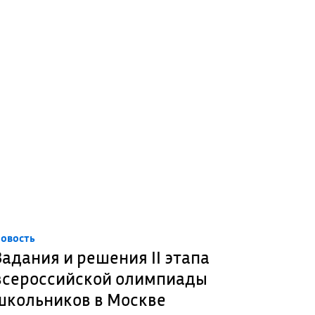
овость
Задания и решения II этапа
всероссийской олимпиады
школьников в Москве