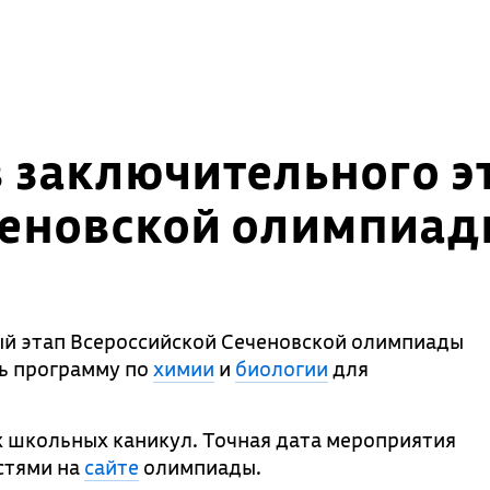
 заключительного э
ченовской олимпиад
ый этап Всероссийской Сеченовской олимпиады
ь программу по
химии
и
биологии
для
х школьных каникул. Точная дата мероприятия
стями на
сайте
олимпиады.