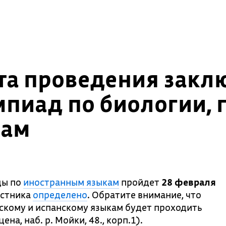
та проведения закл
пиад по биологии, 
кам
ды по
иностранным языкам
пройдет
28 февраля
астника
определено
. Обратите внимание, что
скому и испанскому языкам будет проходить
на, наб. р. Мойки, 48., корп.1).