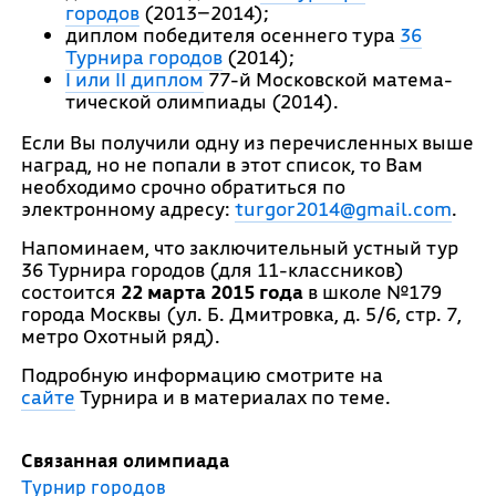
городов
(2013−2014);
диплом по­беди­теля осеннего тура
36
Турнира городов
(2014);
I или II диплом
77-й Мос­ковс­кой ма­тема­
тичес­кой олим­пи­ады (2014).
Если Вы получили одну из перечисленных выше
наград, но не попали в этот список, то Вам
необходимо срочно обратиться по
электронному адресу:
turgor2014@gmail.com
.
Напоминаем, что заключительный устный тур
36 Турнира городов (для 11-классников)
состоится
22 марта 2015 года
в школе №179
города Москвы (ул. Б. Дмитровка, д. 5/6, стр. 7,
метро Охотный ряд).
Подробную информацию смотрите на
сайте
Турнира и в материалах по теме.
Связанная олимпиада
Турнир городов