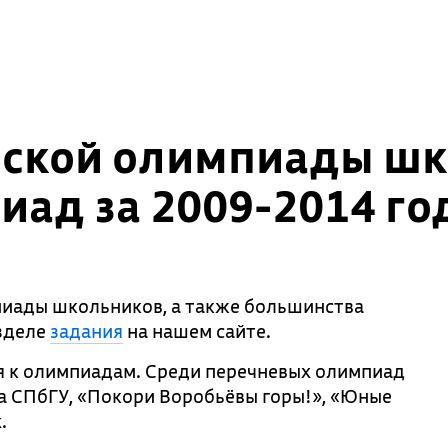
йской олимпиады шк
иад за 2009-2014 го
иады школьников, а также большинства
зделе
задания
на нашем сайте.
я к олимпиадам. Среди перечневых олимпиад
а СПбГУ, «Покори Воробьёвы горы!», «Юные
.