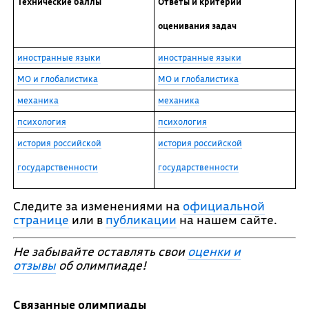
Технические баллы
Ответы и критерии
оценивания задач
иностранные языки
иностранные языки
МО и глобалистика
МО и глобалистика
механика
механика
психология
психология
история российской
история российской
государственности
государственности
Следите за изменениями на
официальной
странице
или в
публикации
на нашем сайте.
Не забывайте оставлять свои
оценки и
отзывы
об олимпиаде!
Связанные олимпиады