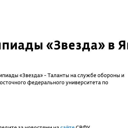
импиады «Звезда» в 
импиады «Звезда» - Таланты на службе обороны и
Восточного федерального университета по
ледите за новостями на
сайте
СВФУ.