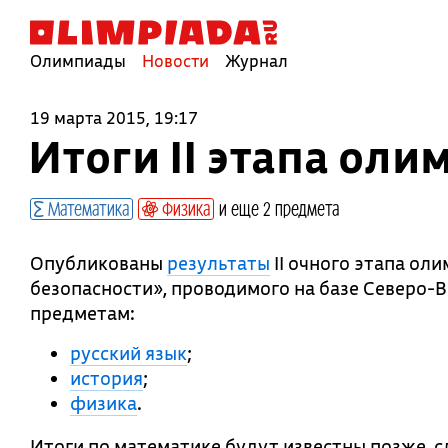
Олимпиады
Новости
Журнал
19 марта 2015, 19:17
Итоги II этапа ол
Математика
Физика
и еще 2 предмета
Опубликованы
результаты
II очного этапа ол
безопасности», проводимого на базе Северо-
предметам:
русский язык
;
история
;
физика
.
Итоги по математике будут известны позже, с