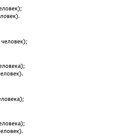
еловек);
еловек).
 человек);
еловека);
человек).
еловека);
еловека);
человек).