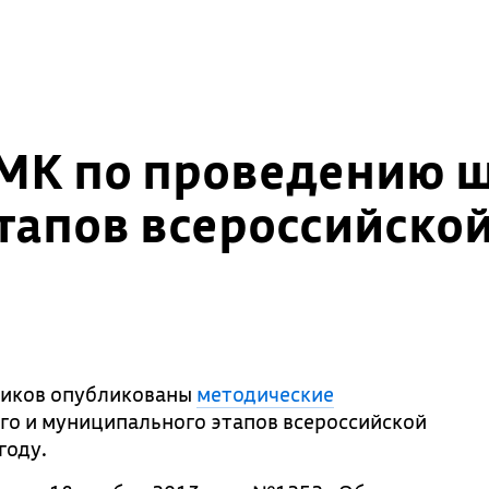
К по проведению ш
тапов всероссийско
ников опубликованы
методические
о и муниципального этапов всероссийской
году.