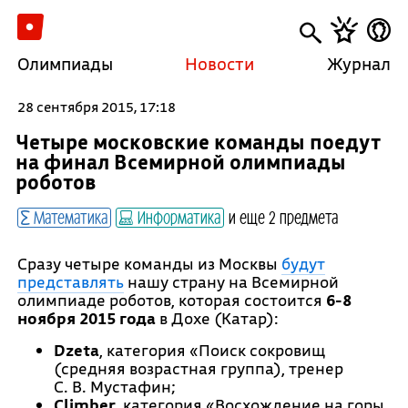
Олимпиады
Новости
Журнал
28 сентября 2015, 17:18
Четыре московские команды поедут
на финал Всемирной олимпиады
роботов
Математика
Информатика
и еще 2 предмета
Сразу четыре команды из Москвы
будут
представлять
нашу страну на Всемирной
олимпиаде роботов, которая состоится
6-8
ноября 2015 года
в Дохе (Катар):
Dzeta
, категория «Поиск сокровищ
(средняя возрастная группа), тренер
С. В. Мустафин;
Climber
, категория «Восхождение на горы