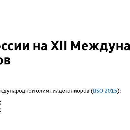
ссии на XII Междун
ов
еждународной олимпиаде юниоров (
IJSO 2015
):
;
;