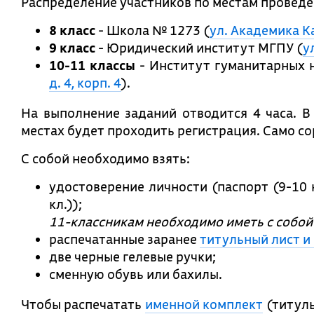
Распределение участников по местам проведе
8 класс
- Школа № 1273 (
ул. Академика К
9 класс
- Юридический институт МГПУ (
у
10-11 классы
- Институт гуманитарных 
д. 4, корп. 4
).
На выполнение заданий отводится 4 часа. 
местах будет проходить регистрация. Само со
С собой необходимо взять:
удостоверение личности (паспорт (9-10 к
кл.));
11-классникам необходимо иметь с собой 
распечатанные заранее
титульный лист и
две черные гелевые ручки;
сменную обувь или бахилы.
Чтобы распечатать
именной комплект
(титуль