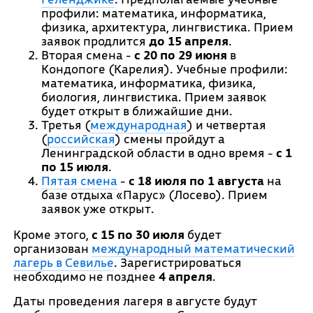
профили: математика, информатика,
физика, архитектура, лингвистика. Прием
заявок продлится
до 15 апреля
.
Вторая смена -
с
20 по 29 июня
в
Кондопоге (Карелия). Учебные профили:
математика, информатика, физика,
биология, лингвистика. Прием заявок
будет открыт в ближайшие дни.
Третья (
международная
) и четвертая
(
российская
) смены пройдут а
Ленинградской области в одно время -
с
1
по 15 июля
.
Пятая смена
-
с
18 июля по 1 августа
на
базе отдыха «Парус» (Лосево). Прием
заявок уже открыт.
Кроме этого,
с 15 по 30 июля
будет
организован
международный математический
лагерь в Севилье
. Зарегистрироваться
необходимо не позднее
4 апреля
.
Даты проведения лагеря в августе будут