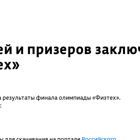
й и призеров заклю
ех»
а результаты финала олимпиады «Физтех».
:
ы для скачивания на портале
Российского