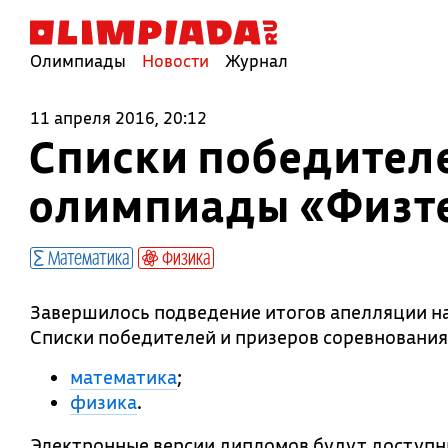
Олимпиады
Новости
Журнал
11 апреля 2016, 20:12
Списки победителе
олимпиады «Физт
Математика
Физика
Завершилось подведение итогов апелляции н
Списки победителей и призеров соревнования
математика
;
физика
.
Электронные версии дипломов будут доступн