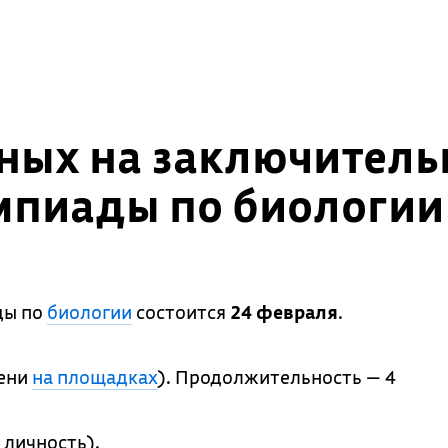
ных на заключитель
мпиады по биологии
ды по
биологии
состоится
24 февраля
.
мени
на площадках
). Продолжительность — 4
 личность).