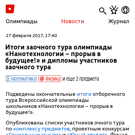
Олимпиады
Новости
Журнал
27 февраля 2017, 17:40
Итоги заочного тура олимпиады
«Нанотехнологии – прорыв в
будущее!» и дипломы участников
заочного тура
Математика
Физика
и еще 2 предмета
Подведены окончательные
итоги
отборочного
тура Всероссийской олимпиады
школьников «Нанотехнологии – прорыв в
будущее!».
Опубликованы списки участников очного тура
по
комплексу предметов
, проектным конкурсам
«Гениальные мысли»
и
«Юный эрудит»
. Финал