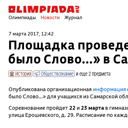
Олимпиады
Новости
Журнал
7 марта 2017, 12:42
Площадка проведе
было Слово...» в 
История
Обществознание
и еще 2 предмета
Опубликована организационная
информация
было Слово...» для учащихся из Самарской о
Соревнование пройдет
22
и
23 марта
в гимназ
улица Ерошевского, д. 29. Расписание по каж