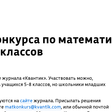
конкурса по математ
 классов
е журнала «Квантик». Участвовать можно,
а учащихся 5-8 классов, но школьники младших
куются на
сайте
журнала. Присылать решения
те
matkonkurs@kvantik.com
, или обычной почтой