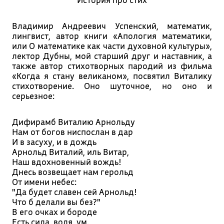
Владимир Андреевич Успенский, математик,
лингвист, автор книги «Апология математики,
или О математике как части духовной культуры»,
лектор Дубны, мой старший друг и наставник, а
также автор стихотворных пародий из фильма
«Когда я стану великаном», посвятил Виталику
стихотворение. Оно шуточное, но оно и
серьезное:
Дифирамб Виталию Арнольду
Нам от богов ниспослан в дар
И в засуху, и в дождь
Арнольд Виталий, иль Витар,
Наш вдохновенный вождь!
Днесь возвещает нам герольд
От имени небес:
"Да будет славен сей Арнольд!
Что б делали вы без?"
В его очках и бороде
Есть сила, воля, ум.