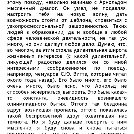
этому поводу, невольно начинаю с Арнольдом
мысленный диалог. Он умел, не подавляя,
настроить тебя на новую волну, дать
возможность отойти от шаблона, справиться с
узкопрофессиональной зашоренностью. Таких
людей в образовании, да и вообще в любой
сфере человеческой деятельности, не так уж
много, но они движут любое дело. Думаю, что,
во многом, за этим стояла удивительная широта
жизненных интересов (с какой удивительной,
ликующей радостью делился он со мной
интересными соображениями по поводу,
например, мемуаров С.Ю. Витте, которые читал
около года назад). Его было много, его было
очень много, было ясно, что Арнольд не
способен исчерпаться, выгореть. Это была какая-
то константа, очевидность возникшего
олиимпиадного бытия. Оттого так бездонна
вдруг возникшая пропасть, оттого показалась
такой беспросветной вдруг охватившая нас
темнота. Но я буду дальше говорить с ним
мысленно, я буду снова и снова пытаться
посмотреть на что-то так, как, возможно,