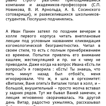
компании и академиков-профессоров (С.П.
Новикова, В. И. Арнольда, А. Б. Сосинского
сотоварищи), и развеселившихся школьников-
студентов. Послушно подчинялись.
А Иван Панин затеял по поздним вечерам в
холле первого корпуса читать внеплановые
лекции под условным названием «ликвидация
когомологической безграмотности». Читал в
своем стиле, то есть с полным пренебрежением
ко времени. Попытки привлечь его внимание
кашлем, жестикуляцией и пр. ни к чему не
приводили. Даже когда на вопрос Ивана «Есть ли
вопросы?» я говорила : «Есть! Ты знаешь, что
пять минут назад был отбой?», меня
игнорировали. Что ж, я шла в оргкомитет:
«Виталик, Ваня опять!» Виталик топал в холл, и –
большой, внушительный – просто молча вставал
у задних рядов. Тут же бывал Ваней замечен, и
лекция мгновенно сворачивалась. На другой
день Витар, радостно ухмыляясь, рассказывал