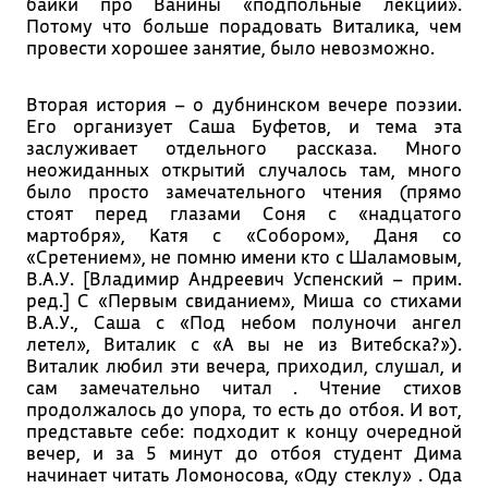
байки про Ванины «подпольные лекции».
Потому что больше порадовать Виталика, чем
провести хорошее занятие, было невозможно.
Вторая история – о дубнинском вечере поэзии.
Его организует Саша Буфетов, и тема эта
заслуживает отдельного рассказа. Много
неожиданных открытий случалось там, много
было просто замечательного чтения (прямо
стоят перед глазами Соня с «надцатого
мартобря», Катя с «Собором», Даня со
«Сретением», не помню имени кто с Шаламовым,
В.А.У. [Владимир Андреевич Успенский – прим.
ред.] С «Первым свиданием», Миша со стихами
В.А.У., Саша с «Под небом полуночи ангел
летел», Виталик с «А вы не из Витебска?»).
Виталик любил эти вечера, приходил, слушал, и
сам замечательно читал . Чтение стихов
продолжалось до упора, то есть до отбоя. И вот,
представьте себе: подходит к концу очередной
вечер, и за 5 минут до отбоя студент Дима
начинает читать Ломоносова, «Оду стеклу» . Ода