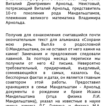
Виталий Дмитриевич Арнольд. Неистовый,
потрясающий Виталий Арнольд, представитель
10-го поколения рода Мандельштамов,
племянник великого математика Владимира
Арнольда.
Получив для ознакомления считавшийся почти
окончательным текст для альманаха «Сохрани
мою речь. Вып.6» о родословной
О.Мандельштама, он не оставил от него камня на
камне! Замечания и предложения следовали
лавиной. За полтора месяца переписки мы
получили от него 42 письма. Невероятно
требовательный, придирчивый, въедливый,
сомневающийся в самых, казалось бы,
бесспорных фактах и датах, он является главным
соавтором этой работы. Предоставил
хранящиеся в семье Мандельштам - Арнольд
документы о рождении и браке Исаака
Мандельштама (отца физика Л.И.
Мандельштама), указал на известные в науке
имена химика Л.Г. Гурвича и физика М.А.