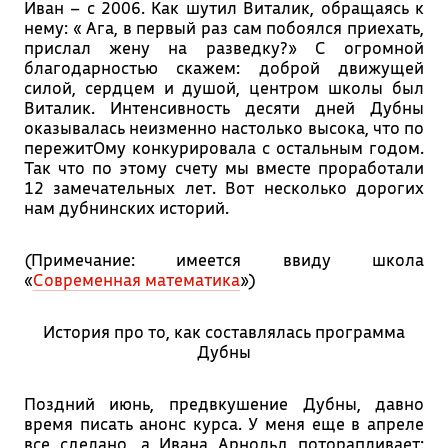
Иван – с 2006. Как шутил Виталик, обращаясь к
нему: « Ага, в первый раз сам побоялся приехать,
прислал жену на разведку?» С огромной
благодарностью скажем: доброй движущей
силой, сердцем и душой, центром школы был
Виталик. Интенсивность десяти дней Дубны
оказывалась неизменно настолько высока, что по
пережитОму конкурировала с остальным годом.
Так что по этому счету мы вместе проработали
12 замечательных лет. Вот несколько дорогих
нам дубнинских историй.
(Примечание: имеется ввиду школа
«
Современная математика
»)
История про то, как составлялась программа
Дубны
Поздний июнь, предвкушение Дубны, давно
время писать анонс курса. У меня еще в апреле
все сделано, а Ивана Арнольд поторапливает: