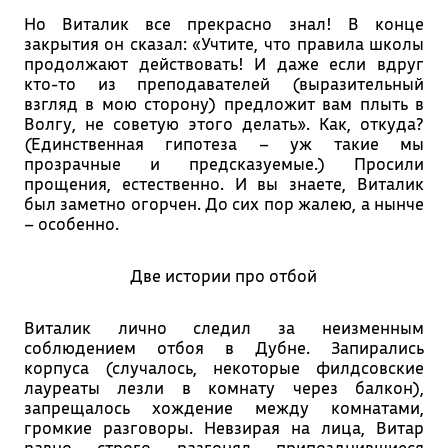
Но Виталик все прекрасно знал! В конце
закрытия он сказал: «Учтите, что правила школы
продолжают действовать! И даже если вдруг
кто-то из преподавателей (выразительный
взгляд в мою сторону) предложит вам плыть в
Волгу, не советую этого делать». Как, откуда?
(Единственная гипотеза – уж такие мы
прозрачные и предсказуемые.) Просили
прощения, естественно. И вы знаете, Виталик
был заметно огорчен. До сих пор жалею, а нынче
– особенно.
Две истории про отбой
Виталик лично следил за неизменным
соблюдением отбоя в Дубне. Запирались
корпуса (случалось, некоторые филдсовские
лауреаты лезли в комнату через балкон),
запрещалось хождение между комнатами,
громкие разговоры. Невзирая на лица, Витар
равно строго разгонял припозднившиеся