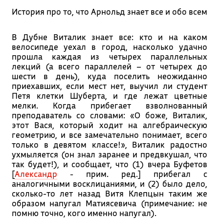
История про то, что Арнольд знает все и обо всем
В Дубне Виталик знает все: кто и на каком
велосипеде уехал в город, насколько удачно
прошла каждая из четырех параллельных
лекций (а всего параллелей – от четырех до
шести в день), куда поселить неожиданно
приехавших, если мест нет, выучил ли студент
Петя клетки Шуберта, и где лежат цветные
мелки. Когда прибегает взволнованный
преподаватель со словами: «О боже, Виталик,
этот Вася, который ходит на алгебраическую
геометрию, и все замечательно понимает, всего
только в девятом классе!», Виталик радостно
ухмыляется (он знал заранее и предвкушал, что
так будет!), и сообщает, что (1) вчера Буфетов
[
Александр
- прим. ред.] прибегал с
аналогичными восклицаниями, и (2) было дело,
сколько-то лет назад Витя Клепцын таким же
образом напугал Матиясевича (примечание: не
помню точно, кого именно напугал).