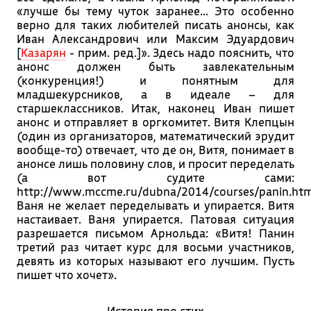
«лучше бы тему чуток заранее... Это особенно
верно для таких любителей писать анонсы, как
Иван Александрович или Максим Эдуардович
[
Казарян
- прим. ред.]». Здесь надо пояснить, что
анонс должен быть завлекательным
(конкуренция!) и понятным для
младшекурсников, а в идеале – для
старшеклассников. Итак, наконец Иван пишет
анонс и отправляет в оргкомитет. Витя Клепцын
(один из организаторов, математический эрудит
вообще-то) отвечает, что де он, Витя, понимает в
анонсе лишь половину слов, и просит переделать
(а вот судите сами:
http://www.mccme.ru/dubna/2014/courses/panin.htm
Ваня не желает переделывать и упирается. Витя
настаивает. Ваня упирается. Патовая ситуация
разрешается письмом Арнольда: «Витя! Панин
третий раз читает курс для восьми участников,
девять из которых называют его лучшим. Пусть
пишет что хочет».
История про стих