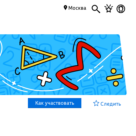
Москва
Как участвовать
Следить