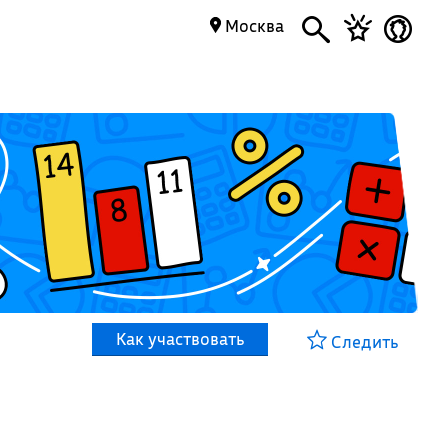
Москва
Как участвовать
Следить