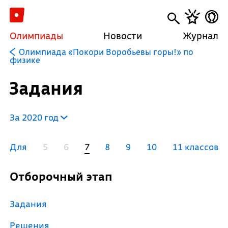
Олимпиады
Новости
Журнал
Олимпиада «Покори Воробьевы горы!» по
физике
Задания
За 2020 год
Для
5
6
7
8
9
10
11 классов
Отборочный этап
Задания
Решения