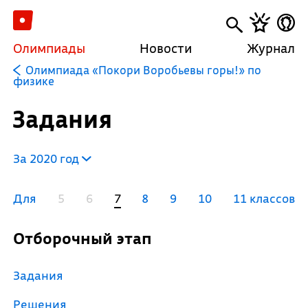
Олимпиады
Новости
Журнал
Олимпиада «Покори Воробьевы горы!» по
физике
Задания
За 2020 год
Для
5
6
7
8
9
10
11 классов
Отборочный этап
Задания
Решения